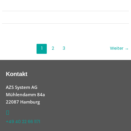
1
2
3
Weiter
→
Kontakt
AZS System AG
Mühlendamm 84a
22087 Hamburg
+49 40 22 66 1171