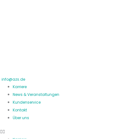
Zum
Inhalt
springen
info@azs.de
Karriere
News & Veranstaltungen
Kundenservice
Kontakt
Über uns