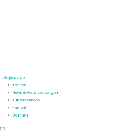
Zum
Inhalt
springen
info@azs.de
Karriere
News & Veranstaltungen
Kundenservice
Kontakt
Über uns