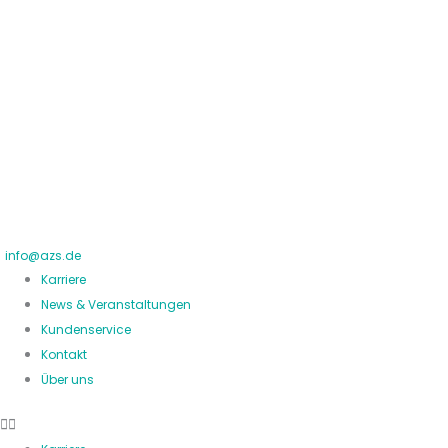
Zum
Suchen
Inhalt
nach:
springen
info@azs.de
Karriere
News & Veranstaltungen
Kundenservice
Kontakt
Über uns