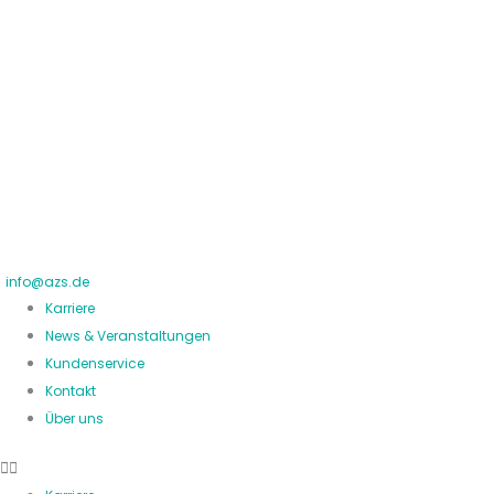
Zum
Inhalt
springen
info@azs.de
Karriere
News & Veranstaltungen
Kundenservice
Kontakt
Über uns