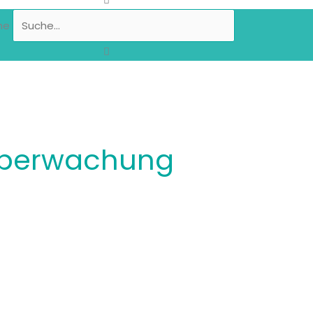
he
überwachung