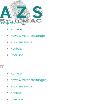
Zum
Inhalt
springen
info@azs.de
Karriere
News & Veranstaltungen
Kundenservice
Kontakt
Über uns
Karriere
News & Veranstaltungen
Kundenservice
Kontakt
Über uns