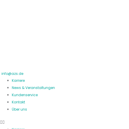
Zum
Inhalt
springen
info@azs.de
Karriere
News & Veranstaltungen
Kundenservice
Kontakt
Über uns