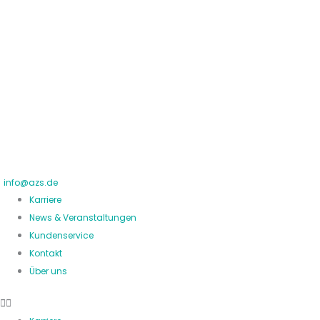
Zum
Inhalt
springen
info@azs.de
Karriere
News & Veranstaltungen
Kundenservice
Kontakt
Über uns