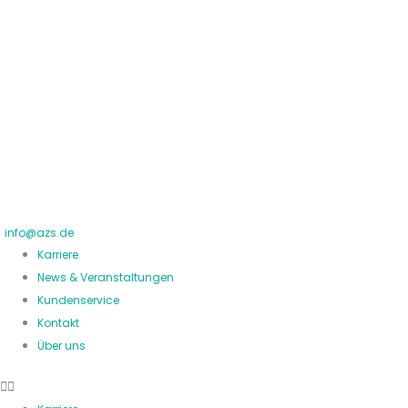
Zum
Inhalt
springen
info@azs.de
Karriere
News & Veranstaltungen
Kundenservice
Kontakt
Über uns