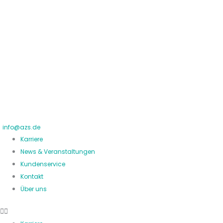
Zum
Inhalt
springen
info@azs.de
Karriere
News & Veranstaltungen
Kundenservice
Kontakt
Über uns