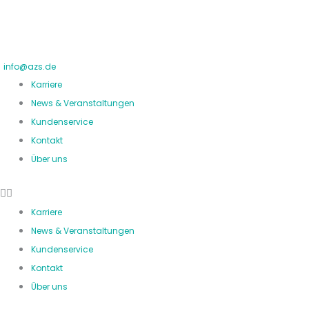
Zum
Inhalt
springen
info@azs.de
Karriere
News & Veranstaltungen
Kundenservice
Kontakt
Über uns
Karriere
News & Veranstaltungen
Kundenservice
Kontakt
Über uns