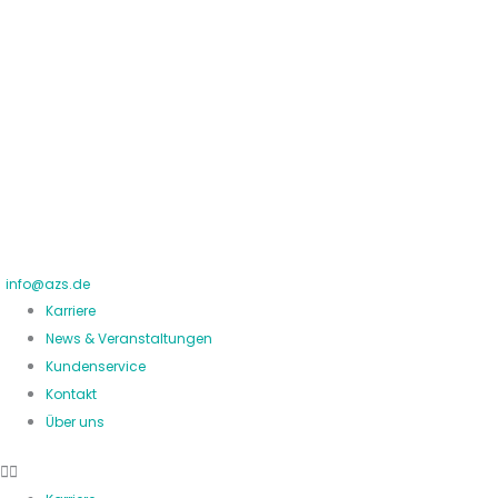
Zum
Inhalt
springen
info@azs.de
Karriere
News & Veranstaltungen
Kundenservice
Kontakt
Über uns