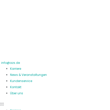
Zum
Inhalt
springen
info@azs.de
Karriere
News & Veranstaltungen
Kundenservice
Kontakt
Über uns