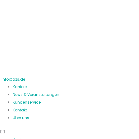
Zum
Inhalt
springen
info@azs.de
Karriere
News & Veranstaltungen
Kundenservice
Kontakt
Über uns