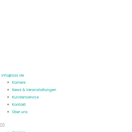
Zum
Inhalt
springen
info@azs.de
Karriere
News & Veranstaltungen
Kundenservice
Kontakt
Über uns