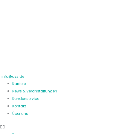
Zum
Inhalt
springen
info@azs.de
Karriere
News & Veranstaltungen
Kundenservice
Kontakt
Über uns