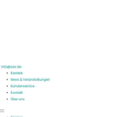
Zum
Inhalt
springen
info@azs.de
Karriere
News & Veranstaltungen
Kundenservice
Kontakt
Über uns