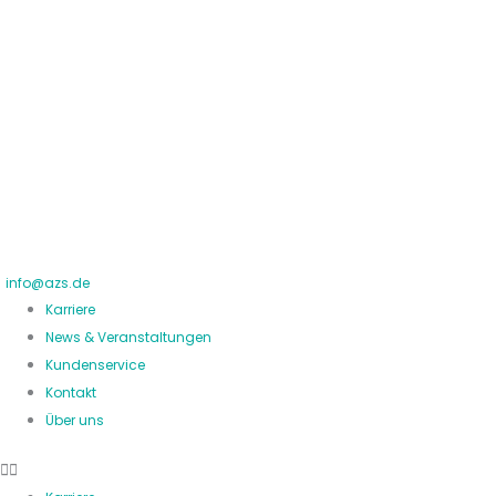
Zum
Inhalt
springen
info@azs.de
Karriere
News & Veranstaltungen
Kundenservice
Kontakt
Über uns