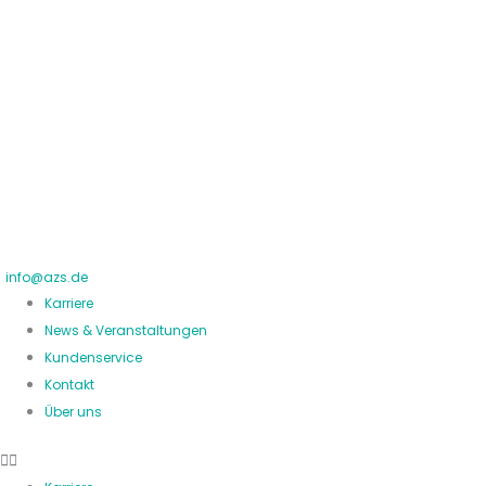
Zum
Inhalt
springen
info@azs.de
Karriere
News & Veranstaltungen
Kundenservice
Kontakt
Über uns