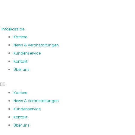
Zum
Inhalt
springen
info@azs.de
Karriere
News & Veranstaltungen
Kundenservice
Kontakt
Über uns
Karriere
News & Veranstaltungen
Kundenservice
Kontakt
Über uns