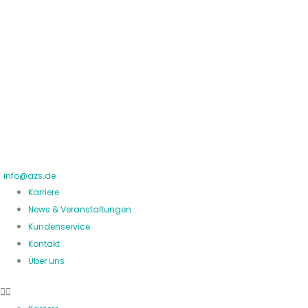
Zum
Inhalt
springen
info@azs.de
Karriere
News & Veranstaltungen
Kundenservice
Kontakt
Über uns