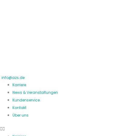
Zum
Inhalt
springen
info@azs.de
Karriere
News & Veranstaltungen
Kundenservice
Kontakt
Über uns