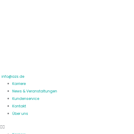
Zum
Inhalt
springen
info@azs.de
Karriere
News & Veranstaltungen
Kundenservice
Kontakt
Über uns