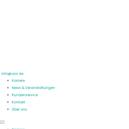
Zum
Inhalt
springen
info@azs.de
Karriere
News & Veranstaltungen
Kundenservice
Kontakt
Über uns