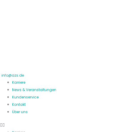
Zum
Inhalt
springen
info@azs.de
Karriere
News & Veranstaltungen
Kundenservice
Kontakt
Über uns