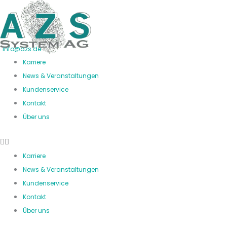
Zum
Inhalt
springen
info@azs.de
Karriere
News & Veranstaltungen
Kundenservice
Kontakt
Über uns
Karriere
News & Veranstaltungen
Kundenservice
Kontakt
Über uns