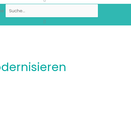
he
odernisieren