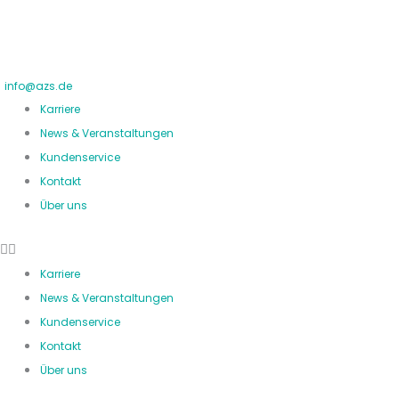
Zum
Inhalt
springen
info@azs.de
Karriere
News & Veranstaltungen
Kundenservice
Kontakt
Über uns
Karriere
News & Veranstaltungen
Kundenservice
Kontakt
Über uns