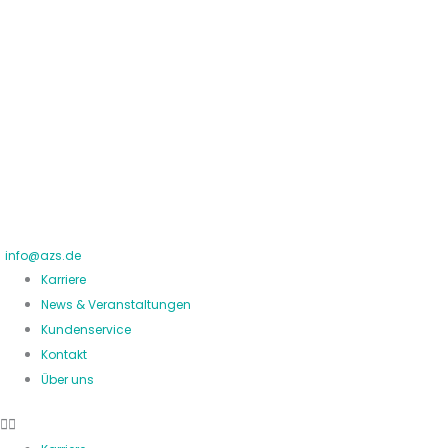
Zum
Inhalt
springen
info@azs.de
Karriere
News & Veranstaltungen
Kundenservice
Kontakt
Über uns