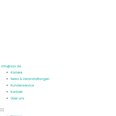
Zum
Inhalt
springen
info@azs.de
Karriere
News & Veranstaltungen
Kundenservice
Kontakt
Über uns