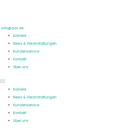
Zum
Inhalt
springen
info@azs.de
Karriere
News & Veranstaltungen
Kundenservice
Kontakt
Über uns
Karriere
News & Veranstaltungen
Kundenservice
Kontakt
Über uns