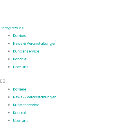
Zum
Inhalt
springen
info@azs.de
Karriere
News & Veranstaltungen
Kundenservice
Kontakt
Über uns
Karriere
News & Veranstaltungen
Kundenservice
Kontakt
Über uns