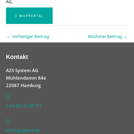
AG.
WUPPERTAL
←
Vorheriger Beitrag
Nächster Beitrag
→
Kontakt
AZS System AG
Mühlendamm 84a
22087 Hamburg
+49 40 22 66 1171
anfrage@azs.de