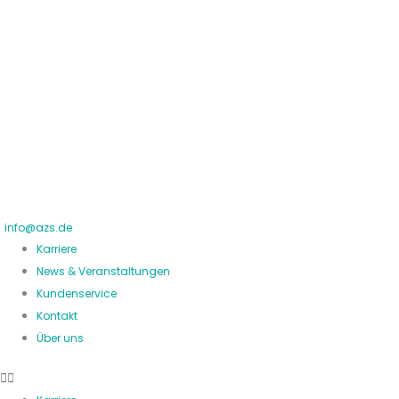
Zum
Inhalt
springen
info@azs.de
Karriere
News & Veranstaltungen
Kundenservice
Kontakt
Über uns