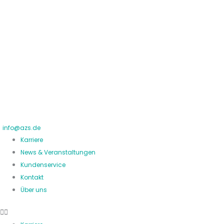
Zum
Inhalt
springen
info@azs.de
Karriere
News & Veranstaltungen
Kundenservice
Kontakt
Über uns