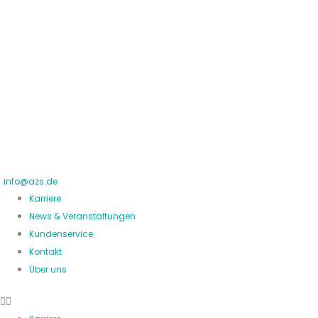
Zum
Inhalt
springen
info@azs.de
Karriere
News & Veranstaltungen
Kundenservice
Kontakt
Über uns