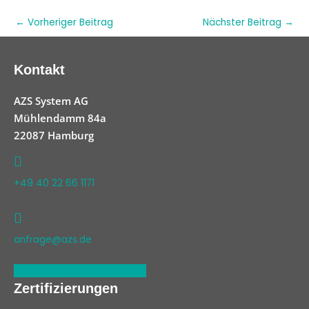
←
Vorheriger Beitrag
Nächster Beitrag
→
Kontakt
AZS System AG
Mühlendamm 84a
22087 Hamburg
+49 40 22 66 1171
anfrage@azs.de
Linkedin
Xing
Facebook
Zertifizierungen