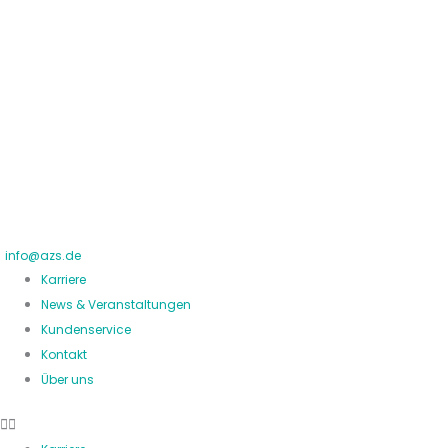
Zum
Inhalt
springen
info@azs.de
Karriere
News & Veranstaltungen
Kundenservice
Kontakt
Über uns