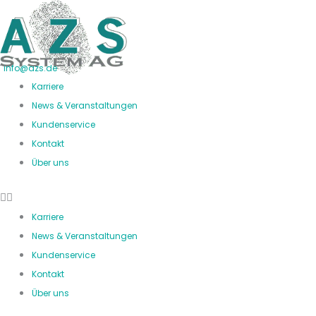
Zum
Inhalt
springen
info@azs.de
Karriere
News & Veranstaltungen
Kundenservice
Kontakt
Über uns
Karriere
News & Veranstaltungen
Kundenservice
Kontakt
Über uns