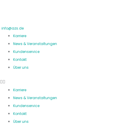
Zum
Inhalt
springen
info@azs.de
Karriere
News & Veranstaltungen
Kundenservice
Kontakt
Über uns
Karriere
News & Veranstaltungen
Kundenservice
Kontakt
Über uns