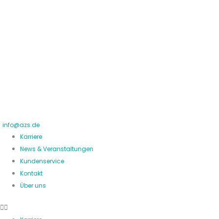
Zum
Inhalt
springen
info@azs.de
Karriere
News & Veranstaltungen
Kundenservice
Kontakt
Über uns